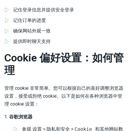
记住登录信息并提供安全登录
记住订单的进度
确保网站外观一致
提供即时聊天支持
Cookie 偏好设置：如何管
理
管理 cookie 非常简单。您可以根据自己的喜好调整浏览器
设置，接受或拒绝 cookie。以下是如何在各种浏览器中管
理 cookie 设置：
谷歌浏览器
参观
设置
>
隐私和安全
>
Cookie 和其他网站数