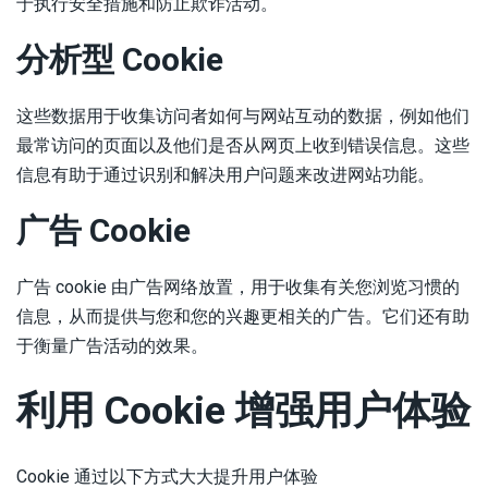
于执行安全措施和防止欺诈活动。
分析型 Cookie
这些数据用于收集访问者如何与网站互动的数据，例如他们
最常访问的页面以及他们是否从网页上收到错误信息。这些
信息有助于通过识别和解决用户问题来改进网站功能。
广告 Cookie
广告 cookie 由广告网络放置，用于收集有关您浏览习惯的
信息，从而提供与您和您的兴趣更相关的广告。它们还有助
于衡量广告活动的效果。
利用 Cookie 增强用户体验
Cookie 通过以下方式大大提升用户体验