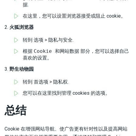
据
.
在这里，您可以设置浏览器接受或阻止 cookie。
火狐浏览器
转到
选项
>
隐私与安全
.
根据
Cookie 和网站数据
部分，您可以选择自己
喜欢的设置。
野生动物园
转到
首选项
>
隐私权
.
您可以在这里找到管理 cookies 的选项。
总结
Cookie 在增强网站导航、使广告更有针对性以及提高网站