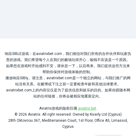
响应SIBLE游戏：在aviatrixbet.com，我们相信对我们所有的合作伙伴和玩家负
责的游戏。我们希望每个人在我们的赌场玩得开心，输钱不应该是一个原因。
如果您在游戏时开始感到不安，请休息一下，以后再来。我们提供这些方法来
帮助你保持对游戏体验的控制。
播放响应SIBly。请注意，aviatrixbet.com是一个独立的网站，与我们推广的网
站没有关系。在赌博或下注之前一定要检查年龄和其他法律要求。
aviatrixbet.com上的内容仅仅是为了提供信息和娱乐的目的。如果你跟随本网
站的任何链接，你将会被相应地重新定向。
Aviatrix游戏的版权归属
aviatrix.bet
.
© 2026 Aviatrix. All right reserved. Owned by Kiverly Ltd (Cyprus)
28th Oktovriou 367, Mediterranean Court, 1st Floor, Office A5, Limassol,
Cyprus