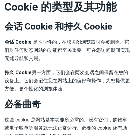
Cookie 的类型及其功能
GalaBet
会话 Cookie 和持久 Cookie
赌77
会话 Cookie
是临时性的，在您关闭浏览器时会被删除。它
们对任何动态网站的功能都至关重要，可在您访问期间实现
无缝导航和交易。
持久 Cookie
另一方面，它们会在两次会话之间保留在您的
设备上。它们会记住您在网站上的偏好和操作，为您提供更
方便、更个性化的浏览体验。
必备曲奇
这些 cookie 是网站基本功能所必需的。没有它们，购物车
或电子账单等服务就无法正常运行。必要的 cookie 还有助