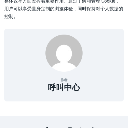
整体效率方面发挥着重要作用。通过了解和管理 Cookie，
用户可以享受量身定制的浏览体验，同时保持对个人数据的
控制。
作者
呼叫中心