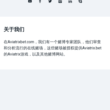
关于我们
在Aviatrixbet.com，我们有一个赌博专家团队，他们审查
和分析流行的在线赌场，这些赌场被授权提供Aviatrix.bet
的Aviatrix游戏，以及其他赌博网站。