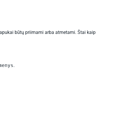
lapukai būtų priimami arba atmetami. Štai kaip
menys
.