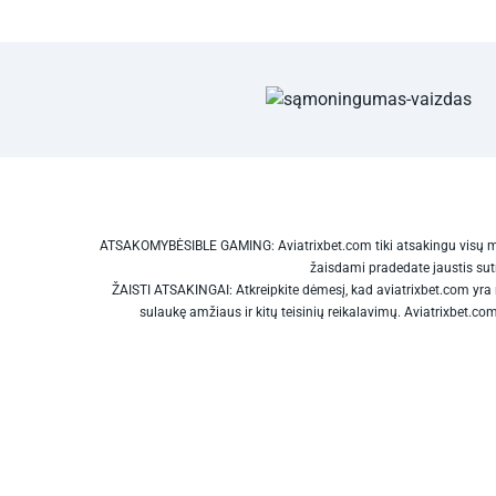
ATSAKOMYBĖSIBLE GAMING: Aviatrixbet.com tiki atsakingu visų mūsų 
žaisdami pradedate jaustis sutr
ŽAISTI ATSAKINGAI: Atkreipkite dėmesį, kad aviatrixbet.com yra 
sulaukę amžiaus ir kitų teisinių reikalavimų. Aviatrixbet.co