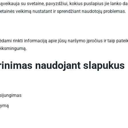
ąveikauja su svetaine, pavyzdžiui, kokius puslapius jie lanko da
 svetainės veikimą nustatant ir sprendžiant naudotojų problemas.
dami rinkti informaciją apie jūsų naršymo įpročius ir taip patei
veiksmingumą.
erinimas naudojant slapukus
isijungimas
akymą