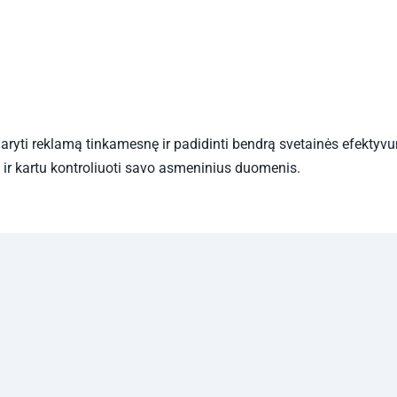
daryti reklamą tinkamesnę ir padidinti bendrą svetainės efekty
i ir kartu kontroliuoti savo asmeninius duomenis.