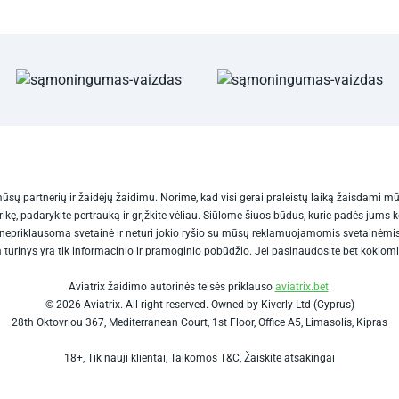
partnerių ir žaidėjų žaidimu. Norime, kad visi gerai praleistų laiką žaisdami mūs
ikę, padarykite pertrauką ir grįžkite vėliau. Siūlome šiuos būdus, kurie padės jums ko
nepriklausoma svetainė ir neturi jokio ryšio su mūsų reklamuojamomis svetainėmis. 
m turinys yra tik informacinio ir pramoginio pobūdžio. Jei pasinaudosite bet kokiomi
Aviatrix žaidimo autorinės teisės priklauso
aviatrix.bet
.
© 2026 Aviatrix. All right reserved. Owned by Kiverly Ltd (Cyprus)
28th Oktovriou 367, Mediterranean Court, 1st Floor, Office A5, Limasolis, Kipras
18+, Tik nauji klientai, Taikomos T&C, Žaiskite atsakingai