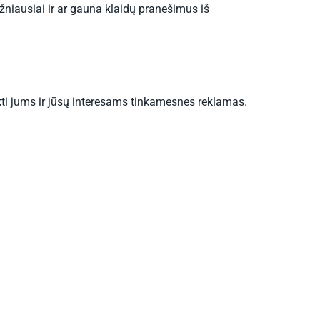
žniausiai ir ar gauna klaidų pranešimus iš
kti jums ir jūsų interesams tinkamesnes reklamas.