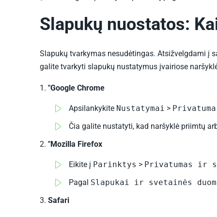
Slapukų nuostatos: Kai
Slapukų tvarkymas nesudėtingas. Atsižvelgdami į sa
galite tvarkyti slapukų nustatymus įvairiose naršykl
"Google Chrome
Apsilankykite
Nustatymai
>
Privatuma
Čia galite nustatyti, kad naršyklė priimtų a
"Mozilla Firefox
Eikite į
Parinktys
>
Privatumas ir 
Pagal
Slapukai ir svetainės duom
Safari