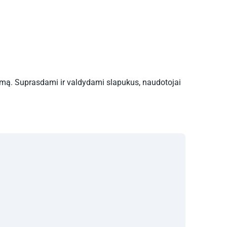
vumą. Suprasdami ir valdydami slapukus, naudotojai