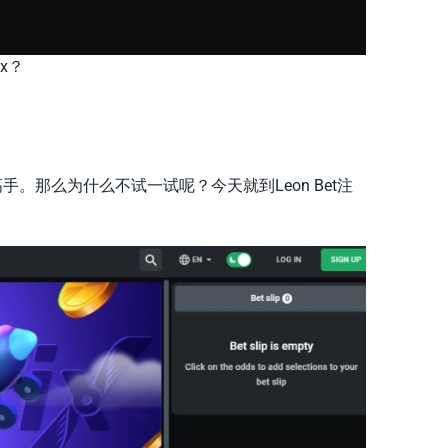
ix？
手。那么为什么不试一试呢？今天就到Leon Bet注