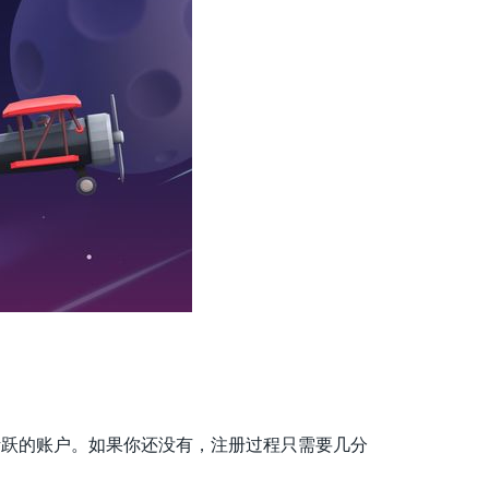
库拉索岛电子游戏监管机构
有一个活跃的账户。如果你还没有，注册过程只需要几分