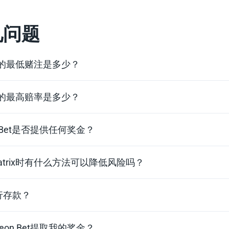
见问题
rix的最低赌注是多少？
rix的最高赔率是多少？
赌注因版本不同而不同。在普通版本中，它只是0.10 EUR，这使
0，最低要求分别为1 EUR或2 EUR。
n Bet是否提供任何奖金？
你选择的版本，最高赔付额可以是你的赌注的500倍!
iatrix时有什么方法可以降低风险吗？
!Leon Bet的新玩家在注册和存款时有资格获得高达350欧元
，以获得更多的奖金优惠!
行存款？
--使用自动兑现功能，在倍数达到一定程度时，自动关闭投注，
eon Bet提取我的奖金？
on Bet的Aviatrix游戏中存款很容易。你所需要做的就是通过你喜欢的支付