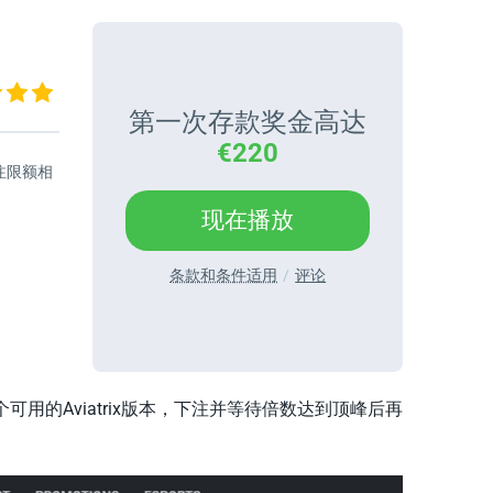
第一次存款奖金高达
€220
注限额相
现在播放
条款和条件适用
评论
个可用的Aviatrix版本，下注并等待倍数达到顶峰后再