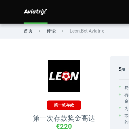
Aviatrix信号
Olimp
首页
评论
Leon.Bet Aviatrix
Mostbet
Parimatch
Leon.Bet
5
/5
Pin-Up
易
基金会
有
金
第一笔存款
为
赌注
不
第一次存款奖金高达
的
SlotPesa
€220