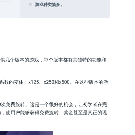
游戏种类繁多。
老虎机、桌面游戏、现场交易
货币。
USD、EUR、UAH、RUB、
KZT、INR。
存款方式。
VISA, Mastercard, Skrill,
Neteller
家赌场提供几个版本的游戏，每个版本都有其独特的功能和
最低存款金额。
€20
提取方法。
数的变体：x125、x250和x500。在这些版本的游
VISA, Mastercard, Skrill,
Neteller
最低取款金额。
+150次免费旋转。这是一个很好的机会，让初学者在完
€20
销活动，使用户能够获得免费旋转、奖金甚至是真正的现
客户支持。
24/7实时聊天，电子邮件
许可证：。