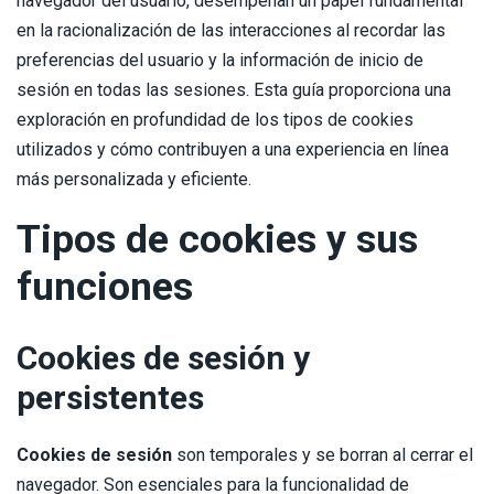
navegador del usuario, desempeñan un papel fundamental
en la racionalización de las interacciones al recordar las
GalaBet
preferencias del usuario y la información de inicio de
sesión en todas las sesiones. Esta guía proporciona una
Apuesta77
exploración en profundidad de los tipos de cookies
utilizados y cómo contribuyen a una experiencia en línea
más personalizada y eficiente.
Tipos de cookies y sus
funciones
Cookies de sesión y
persistentes
Cookies de sesión
son temporales y se borran al cerrar el
navegador. Son esenciales para la funcionalidad de