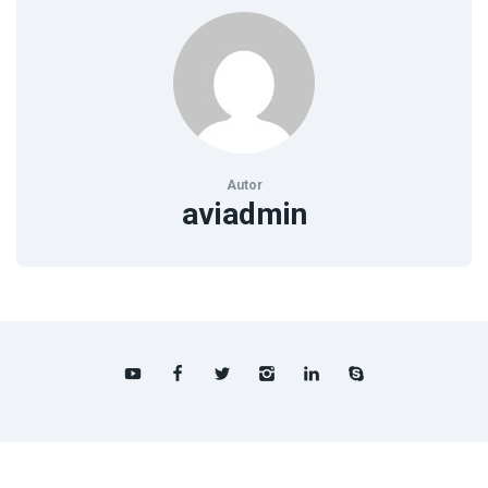
Autor
aviadmin