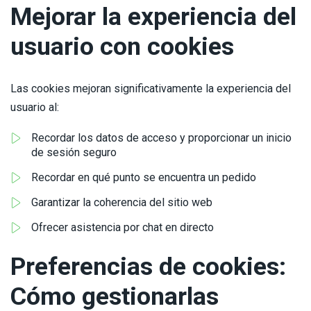
Mejorar la experiencia del
usuario con cookies
Las cookies mejoran significativamente la experiencia del
usuario al:
Recordar los datos de acceso y proporcionar un inicio
de sesión seguro
Recordar en qué punto se encuentra un pedido
Garantizar la coherencia del sitio web
Ofrecer asistencia por chat en directo
Preferencias de cookies:
Cómo gestionarlas