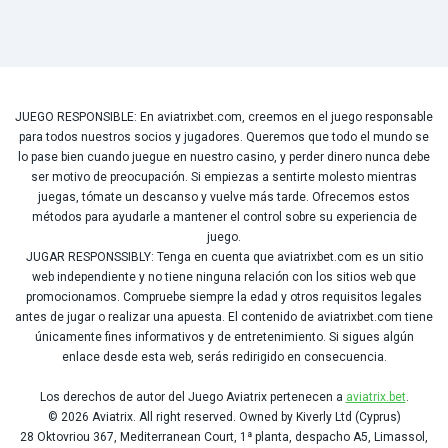
JUEGO RESPONSIBLE: En aviatrixbet.com, creemos en el juego responsable
para todos nuestros socios y jugadores. Queremos que todo el mundo se
lo pase bien cuando juegue en nuestro casino, y perder dinero nunca debe
ser motivo de preocupación. Si empiezas a sentirte molesto mientras
juegas, tómate un descanso y vuelve más tarde. Ofrecemos estos
métodos para ayudarle a mantener el control sobre su experiencia de
juego.
JUGAR RESPONSSIBLY: Tenga en cuenta que aviatrixbet.com es un sitio
web independiente y no tiene ninguna relación con los sitios web que
promocionamos. Compruebe siempre la edad y otros requisitos legales
antes de jugar o realizar una apuesta. El contenido de aviatrixbet.com tiene
únicamente fines informativos y de entretenimiento. Si sigues algún
enlace desde esta web, serás redirigido en consecuencia.
Los derechos de autor del Juego Aviatrix pertenecen a
aviatrix.bet
.
© 2026 Aviatrix. All right reserved. Owned by Kiverly Ltd (Cyprus)
28 Oktovriou 367, Mediterranean Court, 1ª planta, despacho A5, Limassol,