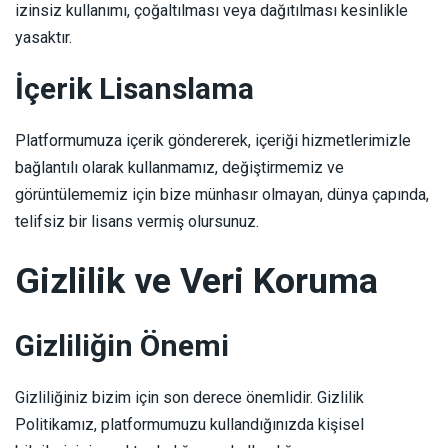
izinsiz kullanımı, çoğaltılması veya dağıtılması kesinlikle
yasaktır.
İçerik Lisanslama
Platformumuza içerik göndererek, içeriği hizmetlerimizle
bağlantılı olarak kullanmamız, değiştirmemiz ve
görüntülememiz için bize münhasır olmayan, dünya çapında,
telifsiz bir lisans vermiş olursunuz.
Gizlilik ve Veri Koruma
Gizliliğin Önemi
Gizliliğiniz bizim için son derece önemlidir. Gizlilik
Politikamız, platformumuzu kullandığınızda kişisel