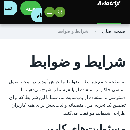
ورود
ثبت
نام
Olimp
سیگنال Aviatrix
صفحه اصلی
شرایط و ضوابط
Mostbet
Parimatch
شرایط و ضوابط
Leon.Bet
Pin-Up
به صفحه جامع شرایط و ضوابط ما خوش آمدید. در اینجا، اصول
اساسی حاکم بر استفاده از پلتفرم ما را شرح می‌دهیم. با
Favbet
دسترسی و استفاده از وب‌سایت ما، شما با این شرایط که برای
تضمین یک تجربه امن، منصفانه و لذت‌بخش برای همه کاربران
VBet
طراحی شده‌اند، موافقت می‌کنید.
SlotPesa
مسئولیت‌های کاربر