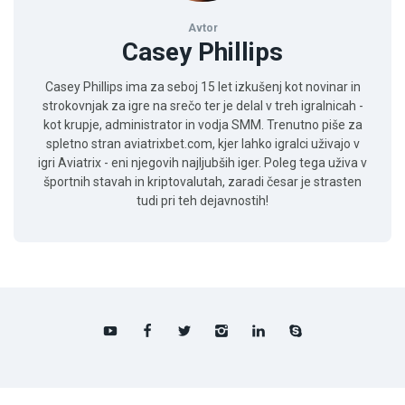
Avtor
Casey Phillips
Casey Phillips ima za seboj 15 let izkušenj kot novinar in
strokovnjak za igre na srečo ter je delal v treh igralnicah -
kot krupje, administrator in vodja SMM. Trenutno piše za
spletno stran aviatrixbet.com, kjer lahko igralci uživajo v
igri Aviatrix - eni njegovih najljubših iger. Poleg tega uživa v
športnih stavah in kriptovalutah, zaradi česar je strasten
tudi pri teh dejavnostih!