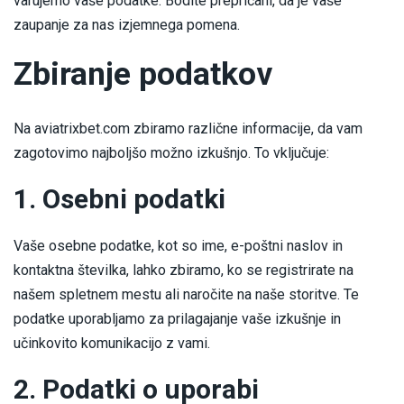
varujemo vaše podatke. Bodite prepričani, da je vaše
zaupanje za nas izjemnega pomena.
GalaBet
Zbiranje podatkov
Bet77
Na aviatrixbet.com zbiramo različne informacije, da vam
zagotovimo najboljšo možno izkušnjo. To vključuje:
1. Osebni podatki
Vaše osebne podatke, kot so ime, e-poštni naslov in
kontaktna številka, lahko zbiramo, ko se registrirate na
našem spletnem mestu ali naročite na naše storitve. Te
podatke uporabljamo za prilagajanje vaše izkušnje in
učinkovito komunikacijo z vami.
2. Podatki o uporabi