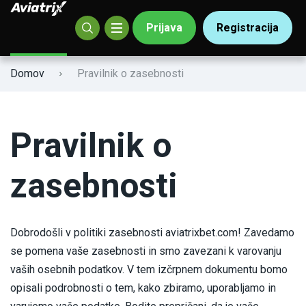
Prijava
Registracija
Aviatrix Signal
Olimp
Domov
Pravilnik o zasebnosti
Mostbet
Parimatch
Pravilnik o
Leon.Bet
zasebnosti
Pin-Up
Favbet
Dobrodošli v politiki zasebnosti aviatrixbet.com! Zavedamo
se pomena vaše zasebnosti in smo zavezani k varovanju
VBet
vaših osebnih podatkov. V tem izčrpnem dokumentu bomo
opisali podrobnosti o tem, kako zbiramo, uporabljamo in
SlotPesa