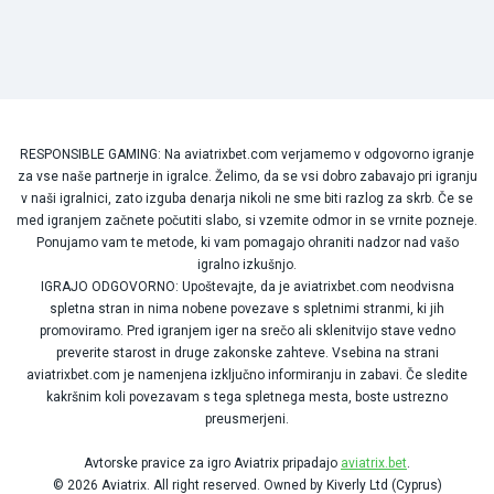
RESPONSIBLE GAMING: Na aviatrixbet.com verjamemo v odgovorno igranje
za vse naše partnerje in igralce. Želimo, da se vsi dobro zabavajo pri igranju
v naši igralnici, zato izguba denarja nikoli ne sme biti razlog za skrb. Če se
med igranjem začnete počutiti slabo, si vzemite odmor in se vrnite pozneje.
Ponujamo vam te metode, ki vam pomagajo ohraniti nadzor nad vašo
igralno izkušnjo.
IGRAJO ODGOVORNO: Upoštevajte, da je aviatrixbet.com neodvisna
spletna stran in nima nobene povezave s spletnimi stranmi, ki jih
promoviramo. Pred igranjem iger na srečo ali sklenitvijo stave vedno
preverite starost in druge zakonske zahteve. Vsebina na strani
aviatrixbet.com je namenjena izključno informiranju in zabavi. Če sledite
kakršnim koli povezavam s tega spletnega mesta, boste ustrezno
preusmerjeni.
Avtorske pravice za igro Aviatrix pripadajo
aviatrix.bet
.
© 2026 Aviatrix. All right reserved. Owned by Kiverly Ltd (Cyprus)