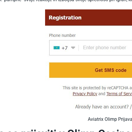
Aviatrix Olimp Prijav