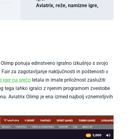
Aviatrix, reže, namizne igre,
igralnica v živo
Načini plačila:
Visa, MasterCard, WebMoney,
Yandex.Money, denarnica
Qiwi, Skrill, Neteller, EcoPayz
Bonusi:
Denarne nagrade, brezplačni
vrtljaji, turnirji, kripto depozit
trix Olimp ponuja edinstveno igralno izkušnjo s svojo
 Fair za zagotavljanje naključnosti in poštenosti v
Podpora:
Klepet v živo, e-pošta, telefon
e iger na srečo
letala in imate priložnost zaslužiti
leg tega lahko igralci z njenim programom zvestobe
. Aviatrix Olimp je ena izmed najbolj vznemirljivih