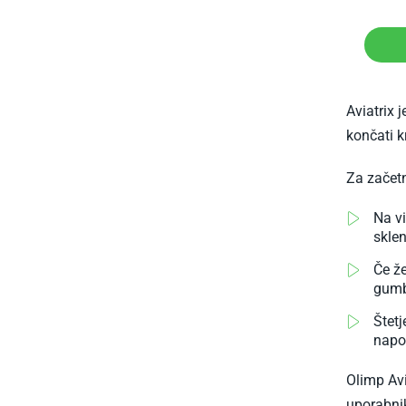
Aviatrix j
končati k
Za začetn
Na vi
sklen
Če že
gumb
Štetj
napo
Olimp Avi
uporabnik