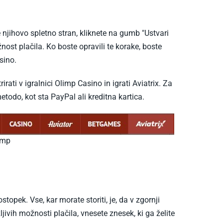
te njihovo spletno stran, kliknete na gumb "Ustvari
nost plačila. Ko boste opravili te korake, boste
asino.
irati v igralnici Olimp Casino in igrati Aviatrix. Za
etodo, kot sta PayPal ali kreditna kartica.
limp
topek. Vse, kar morate storiti, je, da v zgornji
ljivih možnosti plačila, vnesete znesek, ki ga želite