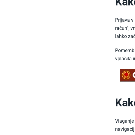
Kako
Prijava v
račun", v
lahko zače
Pomembno 
vplačila 
Kako
Vlaganje 
navigacij