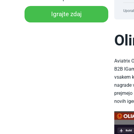
GalaBet
Uporab
Igrajte zdaj
Bet77
Ol
Aviatrix 
B2B IGami
vsakem kr
nagrade v
prejmejo 
novih iger