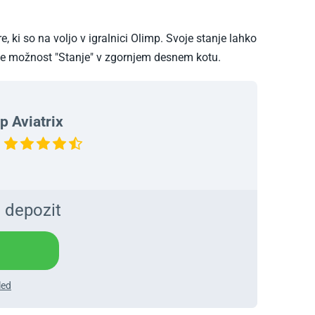
e, ki so na voljo v igralnici Olimp. Svoje stanje lahko
erete možnost "Stanje" v zgornjem desnem kotu.
p Aviatrix
 depozit
led