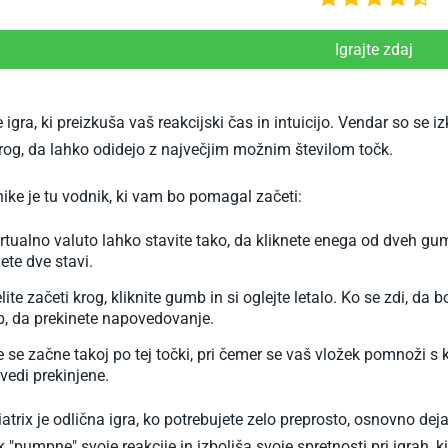
Igrajte zdaj
e igra, ki preizkuša vaš reakcijski čas in intuicijo. Vendar so se iz
rog, da lahko odidejo z največjim možnim številom točk.
ike je tu vodnik, ki vam bo pomagal začeti:
rtualno valuto lahko stavite tako, da kliknete enega od dveh gu
ete dve stavi.
lite začeti krog, kliknite gumb in si oglejte letalo. Ko se zdi, da
, da prekinete napovedovanje.
e se začne takoj po tej točki, pri čemer se vaš vložek pomnoži s k
vedi prekinjene.
atrix je odlična igra, ko potrebujete zelo preprosto, osnovno de
 "pumpne" svoje reakcije in izboljša svoje spretnosti pri igrah, ki