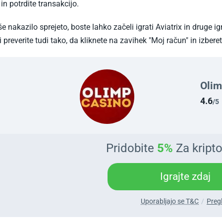
 in potrdite transakcijo.
e nakazilo sprejeto, boste lahko začeli igrati Aviatrix in druge igr
i preverite tudi tako, da kliknete na zavihek "Moj račun" in izb
Olim
4.6
/5
Pridobite
5%
Za kripto
Igrajte zdaj
Uporabljajo se T&C
Preg