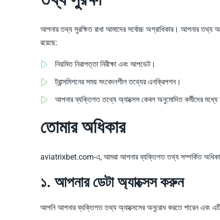
আপনার তথ্য সুরক্ষিত রাখা আমাদের সর্বোচ্চ অগ্রাধিকার। আপনার তথ্য অনন
রয়েছে:
নিয়মিত নিরাপত্তা নিরীক্ষা এবং আপডেট।
ট্রান্সমিশনের সময় সংবেদনশীল তথ্যের এনক্রিপশন।
আপনার ব্যক্তিগত তথ্যে অ্যাক্সেস কেবল অনুমোদিত কর্মীদের মধ্যে
তোমার অধিকার
aviatrixbet.com-এ, আমরা আপনার ব্যক্তিগত তথ্য সম্পর্কিত অধিক
১. আপনার ডেটা অ্যাক্সেস করুন
আপনি আপনার ব্যক্তিগত তথ্য অ্যাক্সেসের অনুরোধ করতে পারেন এবং এটি ক