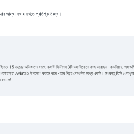
ার আস্থা বজায় রাখতে প্রতিশ্রুতিবদ্ধ।
ঞ হিসাবে 15 বছরের অভিজ্ঞতার সাথে, ক্যাসি ফিলিপস 3টি ক্যাসিনোতে কাজ করেছেন - ক্রুপিয়ার, অ্যা
খেলোয়াড়রা Aviatrix উপভোগ করতে পারে - তার প্রিয় গেমগুলির মধ্যে একটি। উপরন্তু তিনি খেলাধুলা
রে তোলে!