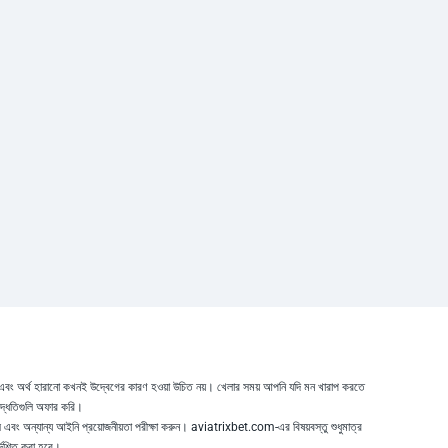
ং অর্থ হারানো কখনই উদ্বেগের কারণ হওয়া উচিত নয়। খেলার সময় আপনি যদি মন খারাপ করতে
পদ্ধতিগুলি অফার করি।
ং অন্যান্য আইনি প্রয়োজনীয়তা পরীক্ষা করুন। aviatrixbet.com-এর বিষয়বস্তু শুধুমাত্র
্দেশিত করা হবে।