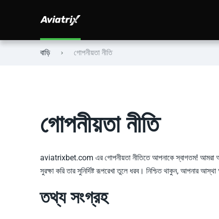
Aviatrix সংকেত
Olimp
বাড়ি
গোপনীয়তা নীতি
Mostbet
Parimatch
Leon.Bet
গোপনীয়তা নীতি
Pin-Up
aviatrixbet.com এর গোপনীয়তা নীতিতে আপনাকে স্বাগতম! আমরা আপনার 
ফেভবেট
সুরক্ষা করি তার সুনির্দিষ্ট রূপরেখা তুলে ধরব। নিশ্চিত থাকুন, আপনার আস্থ
VBet
তথ্য সংগ্রহ
স্লটপেসা