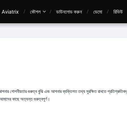
Aviatrix
কৌশল
ডাউনলোড করুন
ডেমো
রিভিউ
গোপনীয়তার গুরুত্ব বুঝি এবং আপনার ব্যক্তিগত তথ্য সুরক্ষিত রাখতে প্রতিশ্রুতিবদ্
া আমাদের কাছে অত্যন্ত গুরুত্বপূর্ণ।