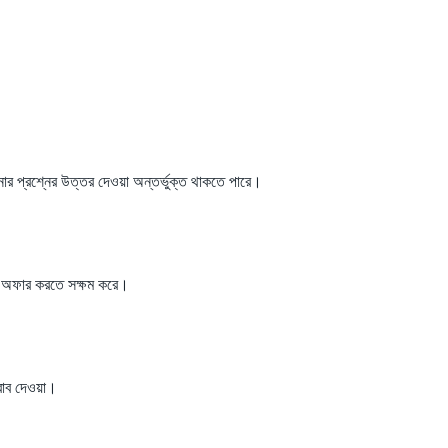
র প্রশ্নের উত্তর দেওয়া অন্তর্ভুক্ত থাকতে পারে।
তু অফার করতে সক্ষম করে।
বাব দেওয়া।