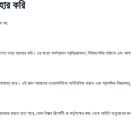
হার করি
ধ নয়:
ত তথ্য ব্যবহার করি। এর মধ্যে অর্থপ্রদান প্রক্রিয়াকরণ, নিউজলেটার পাঠানো এবং আপনা
 সাহায্য করে। এই জ্ঞান আমাদের ওয়েবসাইটকে অপ্টিমাইজ করতে এবং প্রাসঙ্গিক বিষয়বস্
যবহার করতে হতে পারে, যেমন ট্যাক্স রিপোর্টিং বা কর্তৃপক্ষের কাছ থেকে আইনি অনুরোধের জ