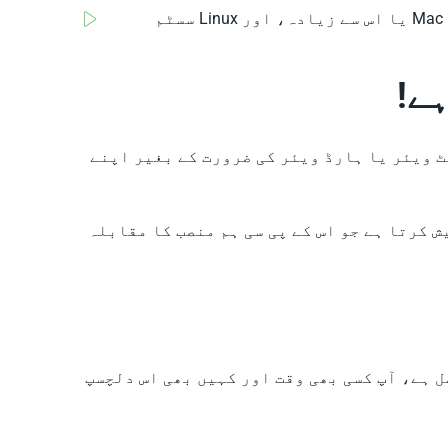
تعاون یافتہ کمپیوٹرز میں ونڈوز 7 یا اس سے زیادہ چلانے والے ڈیسک ٹاپ اور لیپ ٹاپ پی سی، Mac OS X 10.7 یا اس سے زیادہ، اور Linux سسٹم
 ویئر یا ہارڈ ویئر کی ضرورت کے بغیر اپنے
 کرتا ہے جو اس کے پی سی ہم منصب کا مقابلہ
حاصل ہے، آپ کسی بھی وقت اور کہیں بھی اس دلچسپ