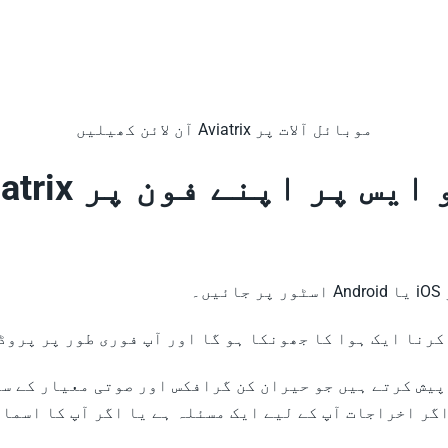
موبائل آلات پر Aviatrix آن لائن کھیلیں
یش کرتے ہیں جو حیران کن گرافکس اور صوتی معیار کے سا
اگر اخراجات آپ کے لیے ایک مسئلہ ہے یا اگر آپ کا اسمار