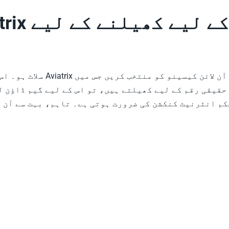
 حقیقی رقم کے لیے کھیلتے ہیں، تو اس کے لیے گیم ڈاؤن 
تحکم انٹرنیٹ کنکشن کی ضرورت ہوتی ہے۔ تاہم، بہت سے آن 