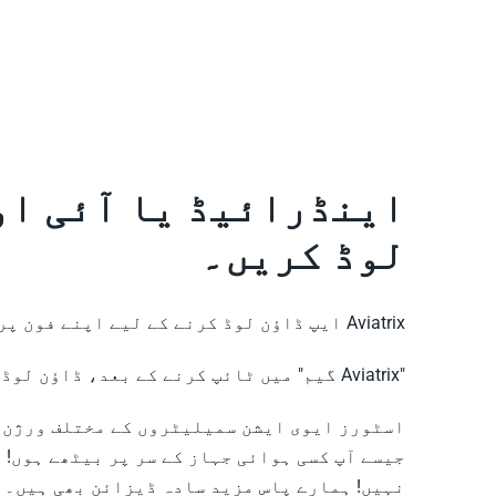
لوڈ کریں۔
Aviatrix ایپ ڈاؤن لوڈ کرنے کے لیے اپنے فون پر iOS یا Android اسٹور پر جائیں۔
"Aviatrix گیم" میں ٹائپ کرنے کے بعد، ڈاؤن لوڈ کرنا ایک ہوا کا جھونکا ہو گا اور آپ فوری طور پر پروڈکٹ سے لطف اندوز ہو سکیں گے۔
اسٹورز ایوی ایشن سمیلیٹروں کے مختلف ورژن پ
جیسے آپ کسی ہوائی جہاز کے سر پر بیٹھے ہوں! 
نہیں! ہمارے پاس مزید سادہ ڈیزائن بھی ہیں۔