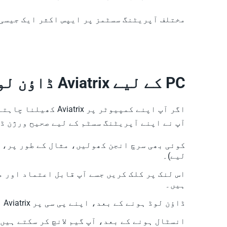
مختلف آپریٹنگ سسٹمز پر ایپس اکثر ایک جیسی 
PC کے لیے Aviatrix ڈاؤن لوڈ کریں۔
اگر آپ اپنے کمپیو
آپ نے اپنے آپریٹنگ سسٹم کے لیے صحیح ورژن ڈا
لیے)۔
اس لنک پر کلک کریں جسے آپ قابل اعتماد اور م
ہیں۔
ڈاؤن لوڈ ہونے کے بعد، اپنے پی سی پر Aviatrix انسٹال کرنے کے لیے فائل کو کھولیں۔
انسٹال ہونے کے بعد، آپ گیم لانچ کر سکتے ہیں اور اپنے کمپیوٹر پر ix