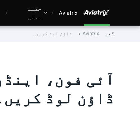
حکمت
ڈ
Aviatrix
عملی
ک
گھر
Aviatrix ڈاؤن لوڈ کریں۔
ڈاؤن لوڈ کریں۔