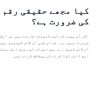
کی ضرورت ہے؟
ضرورت نہیں ہے۔ جب آپ کسی آن لائن کیسینو میں
آن لائن کھیل رہے ہیں - جس کے لیے صرف ایک مس
ایپ ڈاؤن لوڈ کرنے کی پیشکش کرتے ہیں۔