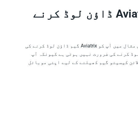
کیا مجھے حقیقی رقم کے لیے کھیلنے کے لیے Aviatrix ڈاؤن لوڈ کرنے
اگر آپ پیسے کے لیے کھیلنا چاہتے ہیں تو ایک آن لائن کیسینو کو منتخب کریں جس میں Aviatrix سلاٹ ہو۔ اس مثال میں آپ کو Aviatrix گیم ڈاؤن لوڈ کرنے کی
لوڈ کرنے کی ضرورت نہیں ہوتی ہے کیونکہ آپ
لائن کیسینو گیم کھیلنے کے لیے اپنی موبائل