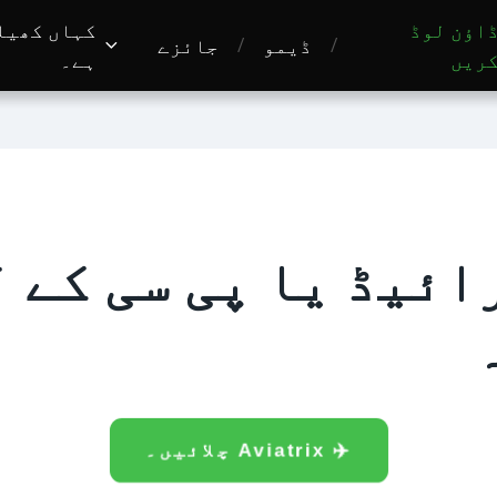
اؤن لوڈ
کہاں کھیل
ڈیمو
جائزے
ریں
ہے۔
✈️ Aviatrix چلائیں۔