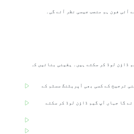
 آئی فون ہم منصب جیسی نظر آئے گی۔
عمل کر کے گیم ڈاؤن لوڈ کر سکتے ہیں۔ یقینی بنائیں کہ
پ کریں "Aviatrix گیم ڈاؤن لوڈ کریں" (یا اپنی ترجیح کے کسی بھی آپریٹنگ سسٹم کے
ئے گا جہاں آپ گیم ڈاؤن لوڈ کر سکتے