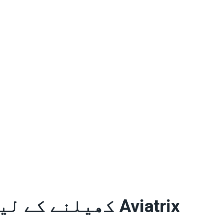
Aviatrix کھیلنے کے لیے آن لائن کیسینو ایپ کو کیسے ڈاؤن لوڈ کریں۔