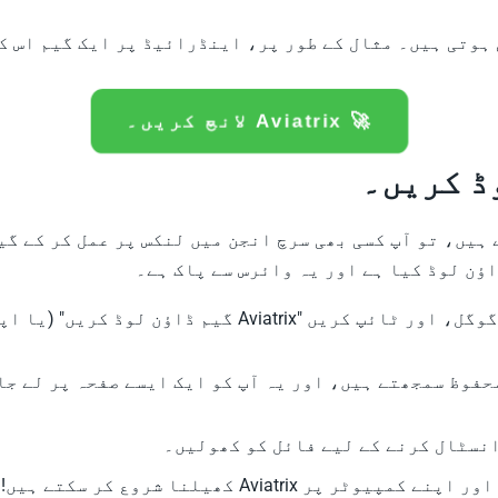
ہوتی ہیں۔ مثال کے طور پر، اینڈرائیڈ پر ایک گیم اس کے
🚀 Aviatrix لانچ کریں۔
ٹر پر Aviatrix کھیلنا چاہتے ہیں، تو آپ کسی بھی سرچ انجن میں لنکس پر 
ؤن لوڈ کیا ہے اور یہ وائرس سے پاک ہے۔
کوئی بھی سرچ انجن کھولیں، مثال کے طور پر، گوگل، اور ٹائ
حفوظ سمجھتے ہیں، اور یہ آپ کو ایک ایسے صفحہ پر لے جا
Aviatr کھیلنا شروع کر سکتے ہیں!