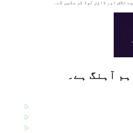
ے تلاش اور ڈاؤن لوڈ کر سکیں گے۔
گالا بیٹ
Bet77