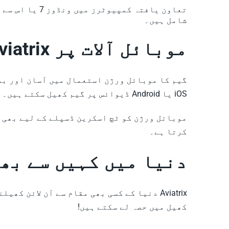
شامل ہیں۔
موبائل آلات پر Aviatrix چلانا آسان اور تفریحی ہے!
گیم کا موبائل ورژن استعمال میں آسان اور بد
iOS یا Android ڈیوائس پر گیم کھیل سکتے ہیں۔
موبائل ورژن کو ٹچ اسکرین ڈسپلے کے لیے بھی ب
کرتا ہے۔
دنیا میں کہیں سے بھی Aviatrix آن لائن کھیل
Aviatrix دنیا کے کسی بھی مقام سے آن لائ
کھیل میں حصہ لے سکتے ہیں!