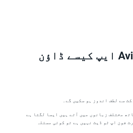
اینڈرائیڈ یا آئی او ایس پر اپنے فون پر Aviatrix ایپ کیسے ڈاؤن
تھ مختلف زبانوں میں آتے ہیں ایسا لگتا ہے
ٹ فون اپ ٹو ڈیٹ نہیں ہے تو کوئی مسئلہ