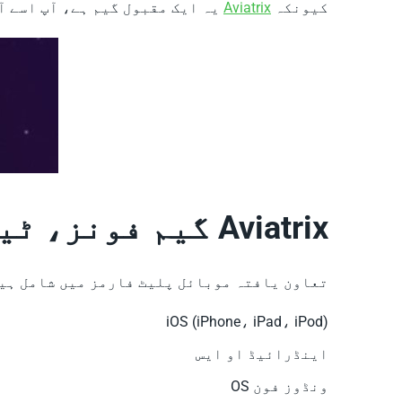
کیونکہ
Aviatrix
یہ ایک مقبول گیم ہے، آپ اسے آ
Aviatrix گیم فونز، ٹیبلیٹس اور پی سی کے ساتھ ہم آہنگ ہے۔
تعاون یافتہ موبائل پلیٹ فارمز میں شامل ہیں
iOS (iPhone، iPad، iPod)
اینڈرائیڈ او ایس
ونڈوز فون OS