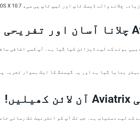
یہی ہونے کے لیے ڈیزائن کیا گیا ہے۔ آپ کسی اضافی سافٹ
ہتر بنایا گیا ہے اور یہ گیمنگ کا ایک ہموار تجربہ پیش
یں!
ن کھیلنے کے لیے دستیاب ہے۔ جب تک آپ کو انٹرنیٹ تک رسائی 