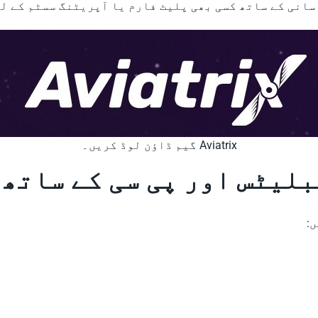
سانی کے ساتھ کسی بھی پلیٹ فارم یا آپریٹنگ سسٹم کے لی
Aviatrix گیم ڈاؤن لوڈ کریں۔
: