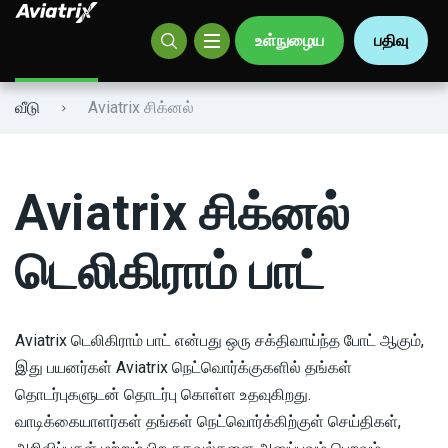
உள்நுழைய
பதிவு
Aviatrix சிக்னல்
Olimp
வீடு
Aviatrix சிக்னல்
Mostbet
Parimatch
Aviatrix சிக்னல்
Leon.Bet
டெலிகிராம் பாட்
Pin-Up
ஃபேவ்பெட்
Aviatrix டெலிகிராம் பாட் என்பது ஒரு சக்திவாய்ந்த போட் ஆகும்,
இது பயனர்கள் Aviatrix நெட்வொர்க்குகளில் தங்கள்
VBet
தொடர்புகளுடன் தொடர்பு கொள்ள உதவுகிறது.
வாடிக்கையாளர்கள் தங்கள் நெட்வொர்க்கிற்குள் செய்திகள்,
SlotPesa