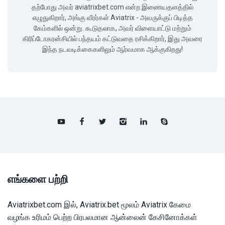
தற்போது அவர் aviatrixbet.com என்ற இணையதளத்தில்
எழுதுகிறார், அங்கு வீரர்கள் Aviatrix - அவருக்குப் பிடித்த
கேம்களில் ஒன்று. கூடுதலாக, அவர் விளையாட்டு மற்றும்
கிரிப்டோகரன்சியில் பந்தயம் கட்டுவதை ரசிக்கிறார், இது அவரை
இந்த நடவடிக்கைகளிலும் ஆர்வமாக ஆக்குகிறது!
எங்களை பற்றி
Aviatrixbet.com இல், Aviatrix.bet மூலம் Aviatrix கேமை
வழங்க உரிமம் பெற்ற பிரபலமான ஆன்லைன் கேசினோக்கள்