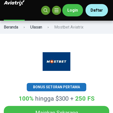
Login
Daftar
Sinyal Aviatrix
Olimp
Beranda
Ulasan
Mostbet Aviatrix
Mostbet
Parimatch
Leon.Bet
Pin-Up
Favbet
BONUS SETORAN PERTAMA
VBet
100%
hingga $300 +
250 FS
SlotPesa
Mainkan Sekarang