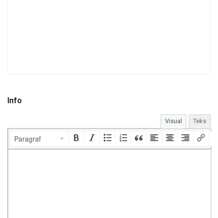
Info
Visual
Teks
Paragraf