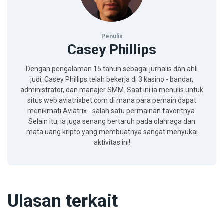
meningkatkan pesawat Anda dengan sistem Play-
To-Earn, di samping membuka bonus dan hadiah
eksklusif melalui pesawat NFT pilihan Anda.
Penulis
Casey Phillips
Dengan pengalaman 15 tahun sebagai jurnalis dan ahli
judi, Casey Phillips telah bekerja di 3 kasino - bandar,
administrator, dan manajer SMM. Saat ini ia menulis untuk
situs web aviatrixbet.com di mana para pemain dapat
menikmati Aviatrix - salah satu permainan favoritnya.
Selain itu, ia juga senang bertaruh pada olahraga dan
mata uang kripto yang membuatnya sangat menyukai
aktivitas ini!
Ulasan terkait