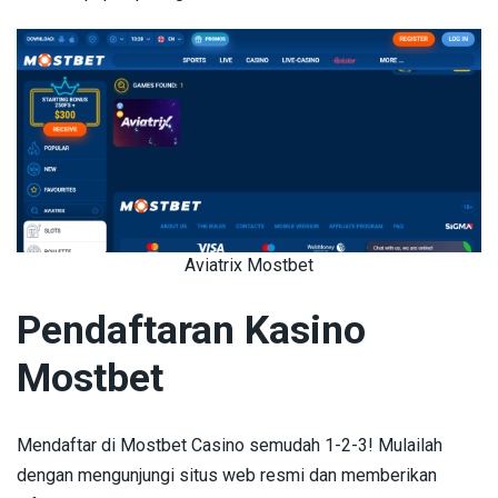
Aviatrix Mostbet
Pendaftaran Kasino
Mostbet
Mendaftar di Mostbet Casino semudah 1-2-3! Mulailah
dengan mengunjungi situs web resmi dan memberikan