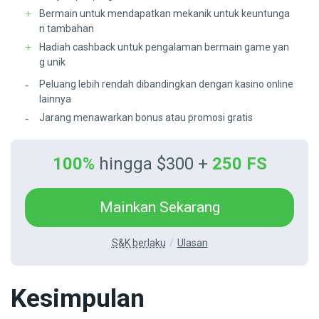
Bermain untuk mendapatkan mekanik untuk keuntunga
n tambahan
Hadiah cashback untuk pengalaman bermain game yan
g unik
Peluang lebih rendah dibandingkan dengan kasino online
lainnya
Jarang menawarkan bonus atau promosi gratis
100%
hingga $300 +
250 FS
Mainkan Sekarang
S&K berlaku
Ulasan
Kesimpulan