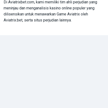
Di Aviatrixbet.com, kami memiliki tim ahli perjudian yang
meninjau dan menganalisis kasino online populer yang
dilisensikan untuk menawarkan Game Aviatrix oleh
Aviatrix.bet, serta situs perjudian lainnya.