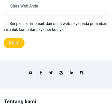
Simpan nama, email, dan situs web saya pada peramban
ini untuk komentar saya berikutnya.
Tentang kami