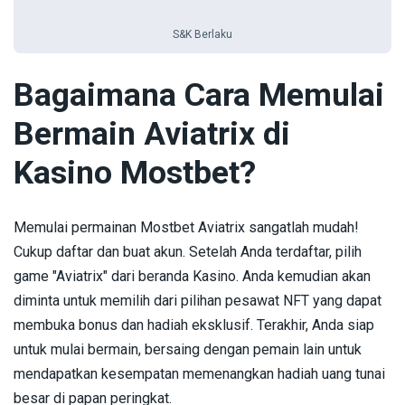
S&K Berlaku
Bagaimana Cara Memulai
Bermain Aviatrix di
Kasino Mostbet?
Memulai permainan Mostbet Aviatrix sangatlah mudah!
Cukup daftar dan buat akun. Setelah Anda terdaftar, pilih
game "Aviatrix" dari beranda Kasino. Anda kemudian akan
diminta untuk memilih dari pilihan pesawat NFT yang dapat
membuka bonus dan hadiah eksklusif. Terakhir, Anda siap
untuk mulai bermain, bersaing dengan pemain lain untuk
mendapatkan kesempatan memenangkan hadiah uang tunai
besar di papan peringkat.