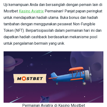
Uji kemampuan Anda dan bersainglah dengan pemain lain di
Mostbet
Kasino Aviatrix
Permainan! Panjat papan peringkat
untuk mendapatkan hadiah utama. Buka bonus dan hadiah
tambahan dengan menggunakan pesawat Non-Fungible
Token (NFT). Berpartisipasilah dalam permainan hari ini dan
dapatkan hadiah cashback berdasarkan mekanisme pool
untuk pengalaman bermain yang unik.
Permainan Aviatrix di Kasino Mostbet