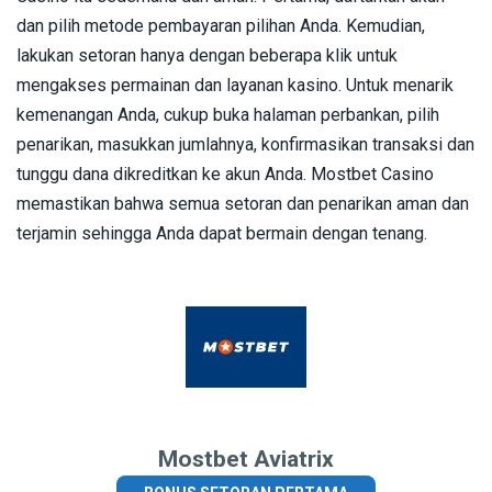
dan pilih metode pembayaran pilihan Anda. Kemudian,
lakukan setoran hanya dengan beberapa klik untuk
mengakses permainan dan layanan kasino. Untuk menarik
kemenangan Anda, cukup buka halaman perbankan, pilih
penarikan, masukkan jumlahnya, konfirmasikan transaksi dan
tunggu dana dikreditkan ke akun Anda. Mostbet Casino
memastikan bahwa semua setoran dan penarikan aman dan
terjamin sehingga Anda dapat bermain dengan tenang.
Mostbet Aviatrix