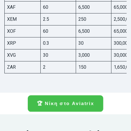
XAF
60
6,500
65,000,
XEM
2.5
250
2,500,0
XOF
60
6,500
65,000,
XRP
0.3
30
300,000
XVG
30
3,000
30,000,
ZAR
2
150
1,650,0
🏆 Νίκη στο Aviatrix