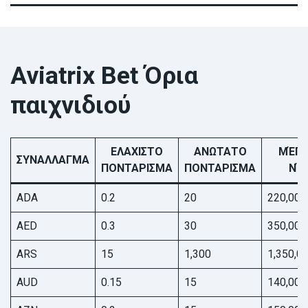
Aviatrix Bet Όρια
παιχνιδιού
ΕΛΑΧΙΣΤΟ
ΑΝΩΤΑΤΟ
ΜΈΓΙ
ΣΥΝΑΛΛΑΓΜΑ
ΠΟΝΤΑΡΙΣΜΑ
ΠΟΝΤΑΡΙΣΜΑ
ΝΊΚ
ADA
0.2
20
220,000
AED
0.3
30
350,000
ARS
15
1,300
1,350,0
AUD
0.15
15
140,000