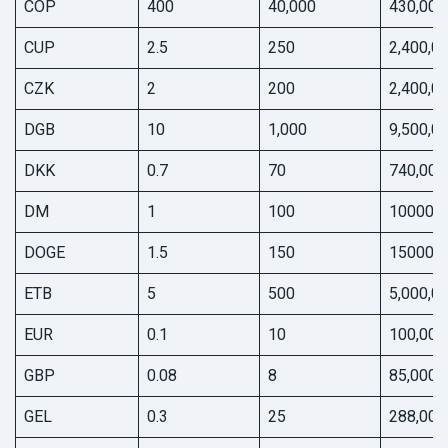
COP
400
40,000
430,000
CUP
2.5
250
2,400,0
CZK
2
200
2,400,0
DGB
10
1,000
9,500,0
DKK
0.7
70
740,000
DM
1
100
100000
DOGE
1.5
150
150000
ETB
5
500
5,000,0
EUR
0.1
10
100,000
GBP
0.08
8
85,000
GEL
0.3
25
288,000