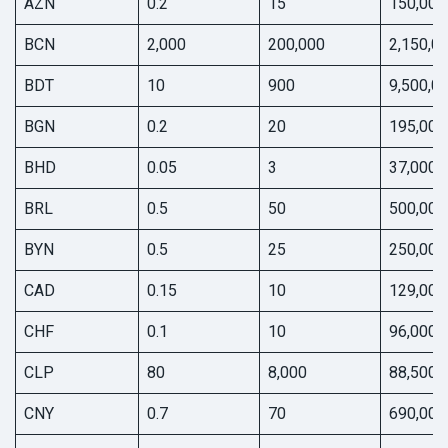
AZN
0.2
15
150,000
BCN
2,000
200,000
2,150,0
BDT
10
900
9,500,0
BGN
0.2
20
195,000
BHD
0.05
3
37,000
BRL
0.5
50
500,000
BYN
0.5
25
250,000
CAD
0.15
10
129,000
CHF
0.1
10
96,000
CLP
80
8,000
88,500,
CNY
0.7
70
690,000