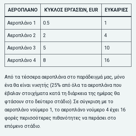
ΑΕΡΟΠΛΑΝΟ
ΚΎΚΛΟΣ ΕΡΓΑΣΙΏΝ, EUR
ΕΥΚΑΙΡΙΕΣ
Αεροπλάνο 1
0.5
1
Αεροπλάνο 2
2
4
Αεροπλάνο 3
5
10
Αεροπλάνο 4
8
16
Από τα τέσσερα αεροπλάνα στο παράδειγμά μας, μόνο
ένα θα είναι νικητής (25% από όλα τα αεροπλάνα που
έβαλαν στοιχήματα κατά τη διάρκεια της ημέρας θα
φτάσουν στο δεύτερο στάδιο). Σε σύγκριση με το
αεροπλάνο νούμερο 1, το αεροπλάνο νούμερο 4 έχει 16
φορές περισσότερες πιθανότητες να περάσει στο
επόμενο στάδιο.