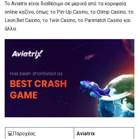
Το Aviatrix είναι διαθέσιμο σε μερικά από τα κορυφαία
online καζίνο, όπως το Pin-Up Casino, το Olimp Casino, το
Leon.Bet Casino, το 1win Casino, το Parimatch Casino και
άλλα.
💻Παροχέας
Aviatrix