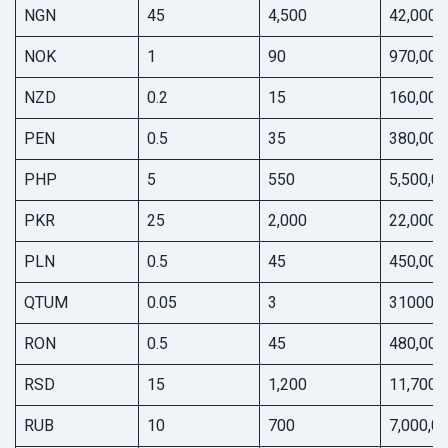
NGN
45
4,500
42,000,
NOK
1
90
970,000
NZD
0.2
15
160,000
PEN
0.5
35
380,000
PHP
5
550
5,500,0
PKR
25
2,000
22,000,
PLN
0.5
45
450,000
QTUM
0.05
3
31000
RON
0.5
45
480,000
RSD
15
1,200
11,700,
RUB
10
700
7,000,0