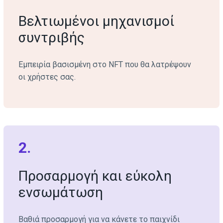
Βελτιωμένοι μηχανισμοί
συντριβής
Εμπειρία βασισμένη στο NFT που θα λατρέψουν
οι χρήστες σας.
2.
Προσαρμογή και εύκολη
ενσωμάτωση
Βαθιά προσαρμογή για να κάνετε το παιχνίδι