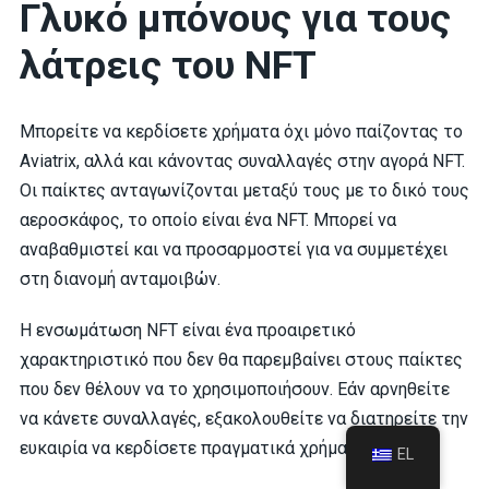
Γλυκό μπόνους για τους
λάτρεις του NFT
Μπορείτε να κερδίσετε χρήματα όχι μόνο παίζοντας το
Aviatrix, αλλά και κάνοντας συναλλαγές στην αγορά NFT.
Οι παίκτες ανταγωνίζονται μεταξύ τους με το δικό τους
αεροσκάφος, το οποίο είναι ένα NFT. Μπορεί να
αναβαθμιστεί και να προσαρμοστεί για να συμμετέχει
στη διανομή ανταμοιβών.
Η ενσωμάτωση NFT είναι ένα προαιρετικό
χαρακτηριστικό που δεν θα παρεμβαίνει στους παίκτες
που δεν θέλουν να το χρησιμοποιήσουν. Εάν αρνηθείτε
να κάνετε συναλλαγές, εξακολουθείτε να διατηρείτε την
ευκαιρία να κερδίσετε πραγματικά χρήματα.
EL