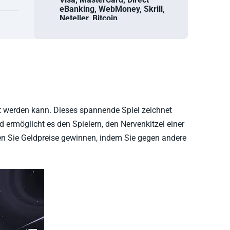
eBanking, WebMoney, Skrill,
Neteller, Bitcoin,
Banküberweisung, Ethereum,
Tether, EcoPayz, Litecoin,
Bitcoin Cash, AstroPay Direct,
Flexepin, MuchBetter,
Neosurf.
Rückzugsmethoden:
Visa, MasterCard, WebMoney,
Skrill, Neteller, Bitcoin,
lt werden kann. Dieses spannende Spiel zeichnet
Banküberweisung, AstroPay
Direct
ermöglicht es den Spielern, den Nervenkitzel einer
nen Sie Geldpreise gewinnen, indem Sie gegen andere
Rückzugszeiten:
EWallets: 0-24 Stunden,
Banküberweisungen: 3-7
Tage, Schecks: Nicht
angeboten, Karte, Zahlungen:
0-72 Stunden, Wartezeit: 0-24
Stunden
Boni:
Cashback-Belohnungen,