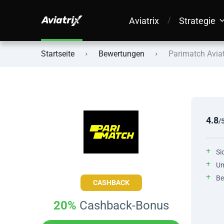
Aviatrix
Strategie
Aviatrix-Signal
Olimp
Startseite
Bewertungen
Parimatch Aviat
Mostbet
Parimatch
Leon.Bet
4.8
/
Pin-Up
Si
Favbet
Um
Be
CASHBACK
VBet
20%
Cashback-Bonus
SlotPesa