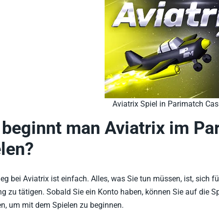
Aviatrix Spiel in Parimatch Cas
 beginnt man Aviatrix im Pa
elen?
ieg bei Aviatrix ist einfach. Alles, was Sie tun müssen, ist, sic
g zu tätigen. Sobald Sie ein Konto haben, können Sie auf die Sp
n, um mit dem Spielen zu beginnen.