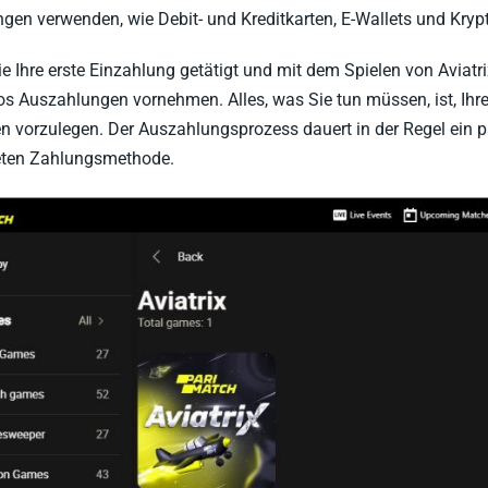
gen verwenden, wie Debit- und Kreditkarten, E-Wallets und Kry
e Ihre erste Einzahlung getätigt und mit dem Spielen von Avia
s Auszahlungen vornehmen. Alles, was Sie tun müssen, ist, Ihre I
n vorzulegen. Der Auszahlungsprozess dauert in der Regel ein 
ten Zahlungsmethode.