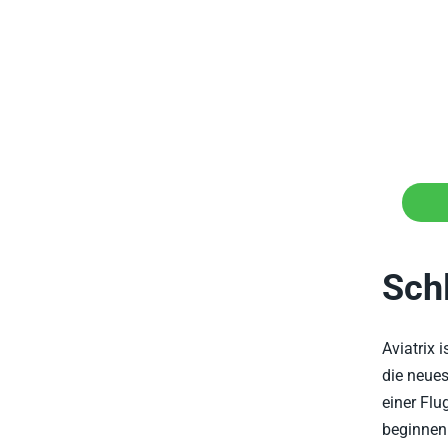
Sch
Aviatrix 
die neues
einer Flu
beginnen 