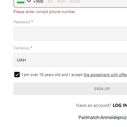
Parimatch-Anmeldeproz