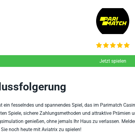
Jetzt spielen
lussfolgerung
ist ein fesselndes und spannendes Spiel, das im Parimatch Casin
ten Spiele, sichere Zahlungsmethoden und attraktive Prämien un
gsimulation genießen, ohne jemals Ihr Haus zu verlassen. Melde
Sie noch heute mit Aviatrix zu spielen!