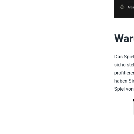
War
Das Spiel
sicherste
profitier
haben Sie
Spiel vo