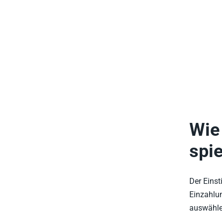
Wie
spi
Der Einst
Einzahlun
auswähle