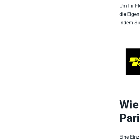
Um Ihr F
die Eige
indem Si
Wie
Par
Eine Ein