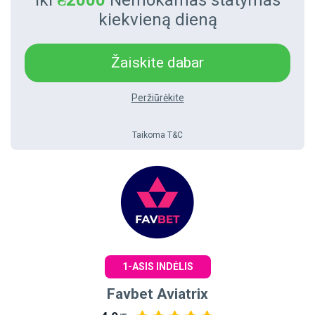
kiekvieną dieną
Žaiskite dabar
Peržiūrėkite
Taikoma T&C
1-ASIS INDĖLIS
Favbet Aviatrix