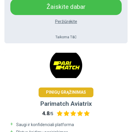
Žaiskite dabar
Peržiūrėkite
Taikoma T&C
PINIGŲ GRĄŽINIMAS
Parimatch Aviatrix
4.8
/5
Saugi ir konfidenciali platforma