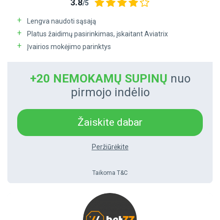
3.8
/5
GalaBet
Lengva naudoti sąsają
Platus žaidimų pasirinkimas, įskaitant Aviatrix
Bet77
Įvairios mokėjimo parinktys
+20 NEMOKAMŲ SUPINŲ
nuo
pirmojo indėlio
Žaiskite dabar
Peržiūrėkite
Taikoma T&C