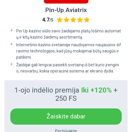
Pin-Up Aviatrix
4.7
/5
Pin Up kazino siūlo savo žaidėjams platų lošimo automat
ų ir kitų kazino žaidimų asortimentą.
Internetinio kazino svetainėje naudojamos naujausios šif
ravimo technologijos, kad jūsų mokėjimai būtų saugūs ir
patikimi.
Žaidėjai gali lengvai pasiekti svetainę iš bet kurio įrengini
o, nesvarbu, kokia operacinė sistema ar ekrano dydis.
1-ojo indėlio premija
Iki +120%
+
250 FS
Žaiskite dabar
Peržiūrėkite