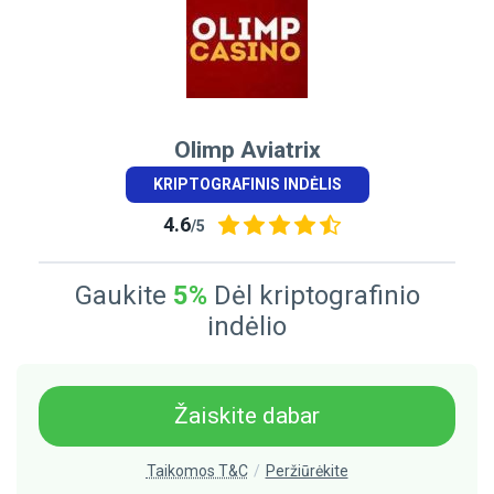
Olimp Aviatrix
KRIPTOGRAFINIS INDĖLIS
4.6
/5
Gaukite
5%
Dėl kriptografinio
indėlio
Žaiskite dabar
Taikomos T&C
Peržiūrėkite