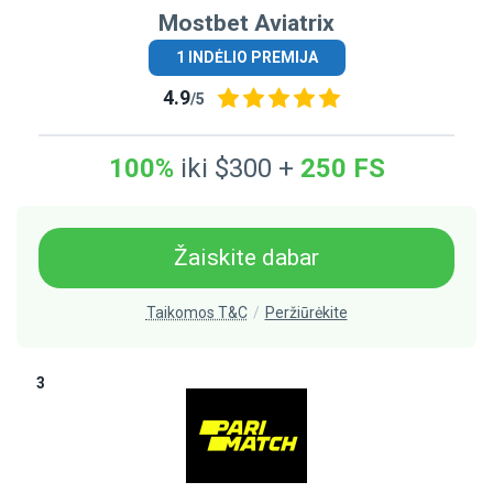
Mostbet Aviatrix
1 INDĖLIO PREMIJA
4.9
/5
100%
iki $300 +
250 FS
Žaiskite dabar
Taikomos T&C
Peržiūrėkite