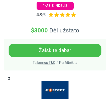
1-ASIS INDĖLIS
GalaBet
4.9
/5
Bet77
$3000
Dėl užstato
Žaiskite dabar
Taikomos T&C
Peržiūrėkite