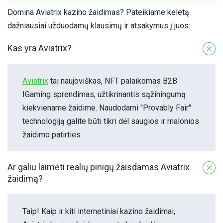
Domina Aviatrix kazino žaidimas? Pateikiame keletą
dažniausiai užduodamų klausimų ir atsakymus į juos:
Kas yra Aviatrix?
Aviatrix
tai naujoviškas, NFT palaikomas B2B
IGaming sprendimas, užtikrinantis sąžiningumą
kiekviename žaidime. Naudodami "Provably Fair"
technologiją galite būti tikri dėl saugios ir malonios
žaidimo patirties.
Ar galiu laimėti realių pinigų žaisdamas Aviatrix
žaidimą?
Taip! Kaip ir kiti internetiniai kazino žaidimai,