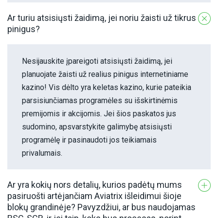
Ar turiu atsisiųsti žaidimą, jei noriu žaisti už tikrus
pinigus?
Nesijauskite įpareigoti atsisiųsti žaidimą, jei
planuojate žaisti už realius pinigus internetiniame
kazino! Vis dėlto yra keletas kazino, kurie pateikia
parsisiunčiamas programėles su išskirtinėmis
premijomis ir akcijomis. Jei šios paskatos jus
sudomino, apsvarstykite galimybę atsisiųsti
programėlę ir pasinaudoti jos teikiamais
privalumais.
Ar yra kokių nors detalių, kurios padėtų mums
pasiruošti artėjančiam Aviatrix išleidimui šioje
blokų grandinėje? Pavyzdžiui, ar bus naudojamas