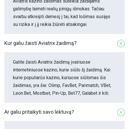
Aviatrix kazino žaidimas suteikia žaidėjams
galimybę laimėti realių pinigų išmokas. Tačiau
svarbu atkreipti dėmesį į tai, kad lošimas susijęs
su rizika ir į jį reikia žiūrėti atsakingai.
Kur galiu žaisti Aviatrix žaidimą?
Galite žaisti Aviatrix žaidimą įvairiuose
internetiniuose kazino, kurie siūlo šį žaidimą. Kai
kurie populiarūs kazino, kuriuose siūlomas šis
žaidimas, yra šie: Olimp, FavBet, Parimatch, VBet,
Leon.Bet, Mostbet, Pin-Up, Bet77, Galabet ir kiti.
Ar galiu pritaikyti savo lėktuvą?