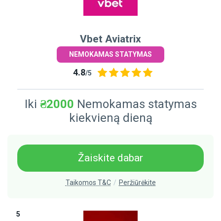
Vbet Aviatrix
NEMOKAMAS STATYMAS
4.8
/5
Iki
₴2000
Nemokamas statymas
kiekvieną dieną
Žaiskite dabar
Taikomos T&C
Peržiūrėkite